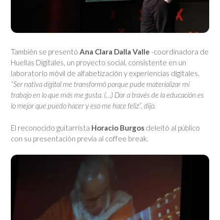
También se presentó
Ana Clara Dalla Valle
-coordinadora de
Huellas Digitales, un proyecto social, consistente en un
laboratorio móvil de alfabetización y experiencias digitales.
“Ser nativa digital me transformó porque pude materializar mi
trabajo en lo que más me gusta. (…) Dar a través de la educación es
lo mejor que puedo hacer y eso me hace feliz”, dijo.
El reconocido guitarrista
Horacio Burgos
deleitó al público
con su presentación previa al coffee break.