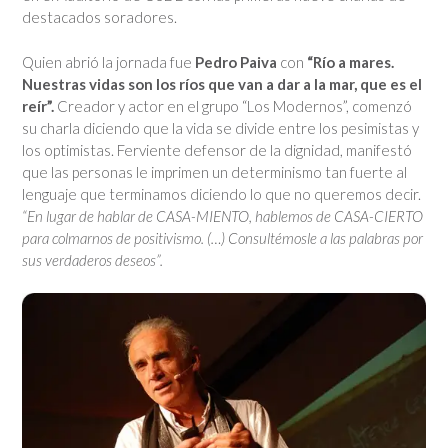
destacados soradores.
Quien abrió la jornada fue
Pedro Paiva
con
“Río a mares.
Nuestras vidas son los ríos que van a dar a la mar, que es el
reír”.
Creador y actor en el grupo “Los Modernos”, comenzó
su charla diciendo que la vida se divide entre los pesimistas y
los optimistas. Ferviente defensor de la dignidad, manifestó
que las personas le imprimen un determinismo tan fuerte al
lenguaje que terminamos diciendo lo que no queremos decir.
“E
n lugar de hablar de CASA-MIENTO, hablemos de CASA-CIERTO
para colmarnos de positivismo. (…) Consultémosle a las
palabras por
sus verdaderos deseos”.