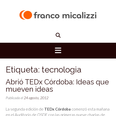
Saltar
al
contenido
Etiqueta:
tecnologia
Abrió TEDx Córdoba: Ideas que
mueven ideas
Publicada el
24 agosto, 2012
La segunda edición de
TEDx Córdoba
comenzó esta mañana
en el Auditorio de OSDE con las primeras nueve charlas de