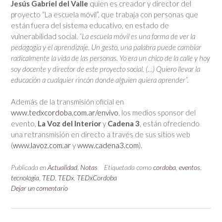
Jesús Gabriel del Valle
quien es creador y director del
proyecto “La escuela móvil”, que trabaja con personas que
están fuera del sistema educativo, en estado de
vulnerabilidad social.
“La escuela móvil es una forma de ver la
pedagogía y el aprendizaje. Un gesto, una palabra puede cambiar
radicalmente la vida de las personas. Yo era un chico de la calle y hoy
soy docente y director de este proyecto social. (…) Quiero llevar la
educación a cualquier rincón donde alguien quiera aprender”.
Además de la transmisión oficial en
www.tedxcordoba.com.ar/envivo
, los medios sponsor del
evento,
La Voz del Interior
y
Cadena 3
, están ofreciendo
una retransmisión en directo a través de sus sitios web
(
www.lavoz.com.ar
y
www.cadena3.com
).
Publicada en
Actualidad
,
Notas
Etiquetada como
cordoba
,
eventos
,
tecnologia
,
TED
,
TEDx
,
TEDxCordoba
Dejar un comentario