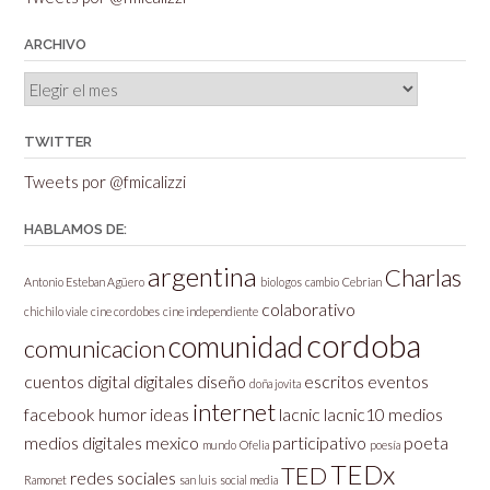
ARCHIVO
Archivo
TWITTER
Tweets por @fmicalizzi
HABLAMOS DE:
argentina
Charlas
Antonio Esteban Agüero
biologos
cambio
Cebrian
colaborativo
chichilo viale
cine cordobes
cine independiente
cordoba
comunidad
comunicacion
cuentos
digital
digitales
diseño
escritos
eventos
doña jovita
internet
facebook
humor
ideas
lacnic
lacnic10
medios
medios digitales
mexico
participativo
poeta
mundo
Ofelia
poesía
TEDx
TED
redes sociales
Ramonet
san luis
social media