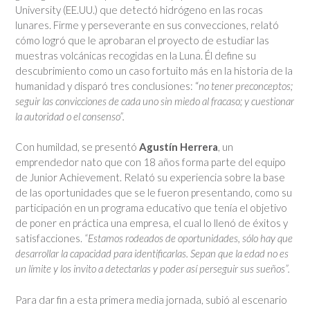
University (EE.UU.) que detectó hidrógeno en las rocas
lunares. Firme y perseverante en sus convecciones, relató
cómo logró que le aprobaran el proyecto de estudiar las
muestras volcánicas recogidas en la Luna. Él define su
descubrimiento como un caso fortuito más en la historia de la
humanidad y disparó tres conclusiones: “
no tener preconceptos;
seguir las convicciones de cada uno sin miedo al fracaso; y cuestionar
la autoridad o el consenso”.
Con humildad, se presentó
Agustín Herrera
, un
emprendedor nato que con 18 años forma parte del equipo
de Junior Achievement. Relató su experiencia sobre la base
de las oportunidades que se le fueron presentando, como su
participación en un programa educativo que tenía el objetivo
de poner en práctica una empresa, el cual lo llenó de éxitos y
satisfacciones.
“Estamos rodeados de oportunidades, sólo hay que
desarrollar la capacidad para identificarlas. Sepan que la edad no es
un límite y los invito a detectarlas y poder así perseguir sus sueños”.
Para dar fin a esta primera media jornada,
subió al escenario