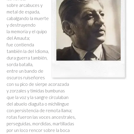
sobre arcabuces y
metal de espada,
cabalgando la muerte
y destruyendo
la memoria y el quipo
del Amauta;
fue contienda
también la del Idioma,
dura guerra también,
sorda batalla,
entre un bando de
oscuros ruiseñores
con su pico de sierpe acorazada
y zorzales y tímidas bumbunas
que la voz y la sangre circulaban
del abuelo diaguita o michilingue
con persistencia de remota llama;
rotas fueron las voces ancestrales,
perseguidas, mordidas, martilladas
por un loco rencor sobre la boca