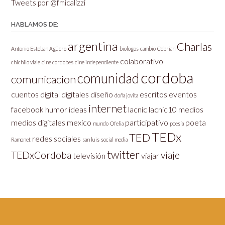
Tweets por @fmicalizzi
HABLAMOS DE:
argentina
Charlas
Antonio Esteban Agüero
biologos
cambio
Cebrian
colaborativo
chichilo viale
cine cordobes
cine independiente
cordoba
comunidad
comunicacion
cuentos
digital
digitales
diseño
escritos
eventos
doña jovita
internet
facebook
humor
ideas
lacnic
lacnic10
medios
medios digitales
mexico
participativo
poeta
mundo
Ofelia
poesía
TEDx
TED
redes sociales
Ramonet
san luis
social media
twitter
TEDxCordoba
viaje
televisión
viajar