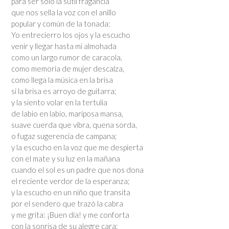
para ser sólo la sutil fragancia
que nos sella la voz con el anillo
popular y común de la tonada:
Yo entrecierro los ojos y la escucho
venir y llegar hasta mi almohada
como un largo rumor de caracola,
como memoria de mujer descalza,
como llega la música en la brisa
si la brisa es arroyo de guitarra;
y la siento volar en la tertulia
de labio en labio, mariposa mansa,
suave cuerda que vibra, quena sorda,
o fugaz sugerencia de campana;
y la escucho en la voz que me despierta
con el mate y su luz en la mañana
cuando el sol es un padre que nos dona
el reciente verdor de la esperanza;
y la escucho en un niño que transita
por el sendero que trazó la cabra
y me grita: ¡Buen día! y me conforta
con la sonrisa de su alegre cara;