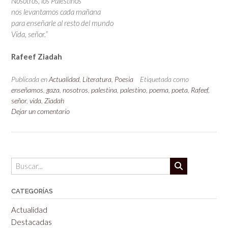
Nosotros, los Palestinos
nos levantamos cada mañana
para enseñarle al resto del mundo
Vida, señor.”
Rafeef Ziadah
Publicada en
Actualidad
,
Literatura
,
Poesia
Etiquetada como
enseñamos
,
gaza
,
nosotros
,
palestina
,
palestino
,
poema
,
poeta
,
Rafeef
,
señor
,
vida
,
Ziadah
Dejar un comentario
CATEGORÍAS
Actualidad
Destacadas