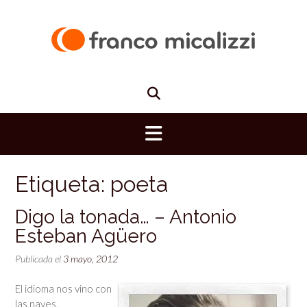
Saltar
al
contenido
Etiqueta:
poeta
Digo la tonada… – Antonio
Esteban Agüero
Publicada el
3 mayo, 2012
El idioma nos vino con
las naves,