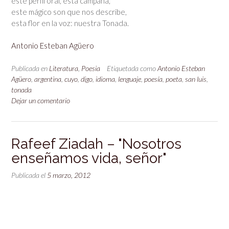
este perfil oral, esta campana,
este mágico son que nos describe,
esta flor en la voz: nuestra Tonada.
Antonio Esteban Agüero
Publicada en
Literatura
,
Poesia
Etiquetada como
Antonio Esteban
Agüero
,
argentina
,
cuyo
,
digo
,
idioma
,
lenguaje
,
poesía
,
poeta
,
san luis
,
tonada
Dejar un comentario
Rafeef Ziadah – "Nosotros
enseñamos vida, señor"
Publicada el
5 marzo, 2012