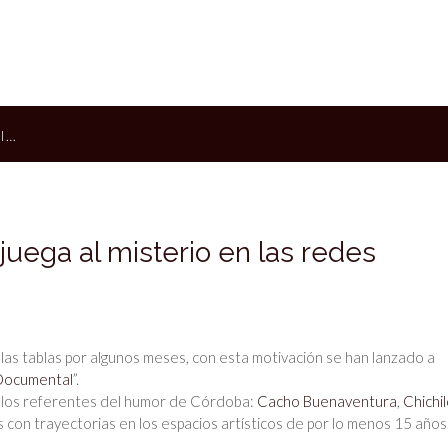
I…
juega al misterio en las redes
as tablas por algunos meses, con esta motivación se han lanzado a
 Documental
”.
de los referentes del humor de Córdoba:
Cacho Buenaventura
,
Chichi
 con trayectorias en los espacios artísticos de por lo menos 15 años