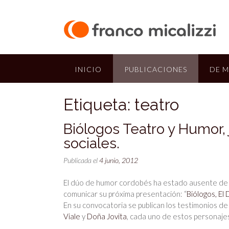
Saltar
al
contenido
INICIO
PUBLICACIONES
DE M
Etiqueta:
teatro
Biólogos Teatro y Humor, 
sociales.
Publicada el
4 junio, 2012
El dúo de humor cordobés ha estado ausente de l
comunicar su próxima presentación: “
Biólogos, El
En su convocatoria se publican los testimonios 
Viale
y
Doña Jovita
, cada uno de estos personajes