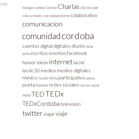
o en
Charlas
biologos
cambio
Cebrian
chichilo viale
colaborativo
cine cordobes
cine independiente
comunicacion
cordoba
comunidad
cuentos
digital
digitales
diseño
doña
escritos
eventos
facebook
jovita
internet
humor
ideas
lacnic
lacnic10
medios
medios digitales
mexico
participativo
mundo
Ofelia
poesía
poeta
redes sociales
Ramonet
san luis
social
TEDx
TED
media
TEDxCordoba
televisión
twitter
viaje
viajar