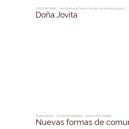
Chichilo Viale: “me dicen que hacen humor, yo no los conozco….”
Doña Jovita
Doña Jovita: “No vió los biólogos… quien vió lo biolog”
Nuevas formas de comun