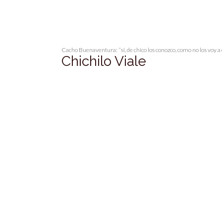
Cacho Buenaventura: “si, de chico los conozco, como no los voy a 
Chichilo Viale