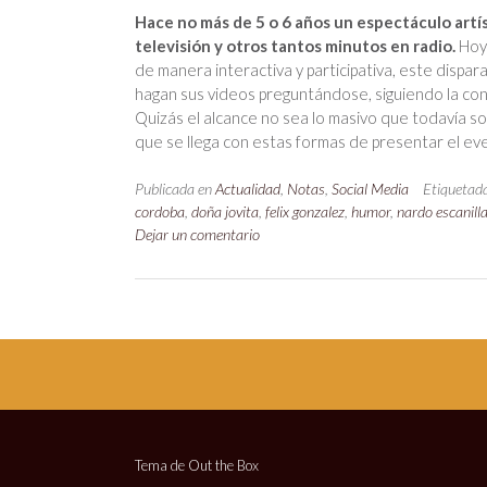
Hace no más de 5 o 6 años un espectáculo artí
televisión y otros tantos minutos en radio.
Hoy 
de manera interactiva y participativa, este dispa
hagan sus videos preguntándose, siguiendo la con
Quizás el alcance no sea lo masivo que todavía son
que se llega con estas formas de presentar el e
Publicada en
Actualidad
,
Notas
,
Social Media
Etiqueta
cordoba
,
doña jovita
,
felix gonzalez
,
humor
,
nardo escanill
Dejar un comentario
Tema de
Out the Box