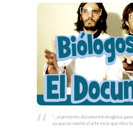
“…el presente documental desglosa, paso a
ya que no existía el arte en lo que ellos ha