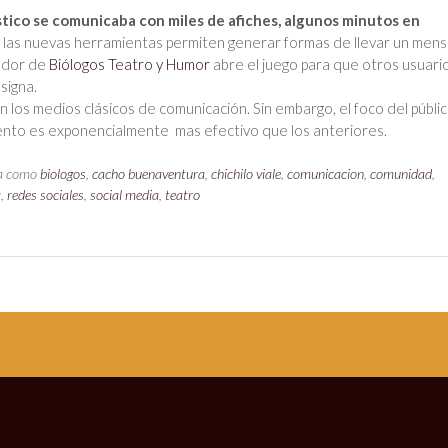
stico se comunicaba con miles de afiches, algunos minutos en
las nuevas herramientas permiten generar formas de llevar un mens
rador de
Biólogos Teatro y Humor
abre el juego para que otros usuari
signa.
 los medios clásicos de comunicación. Sin embargo, el foco del públic
vento es exponencialmente mas efectivo que los anteriores.
da como
biologos
,
cacho buenaventura
,
chichilo viale
,
comunicacion
,
comunidad
,
a
,
redes sociales
,
social media
,
teatro