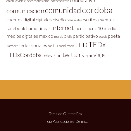
colaborativo
chichilo viale
cine cordobes
cine independiente
cordoba
comunidad
comunicacion
cuentos
digital
digitales
diseño
escritos
eventos
doña jovita
internet
facebook
humor
ideas
lacnic
lacnic10
medios
medios digitales
mexico
participativo
poeta
mundo
Ofelia
poesía
TEDx
TED
redes sociales
Ramonet
san luis
social media
twitter
TEDxCordoba
viaje
televisión
viajar
Tema de
Out the Box
Inicio
Publicaciones
De mi…