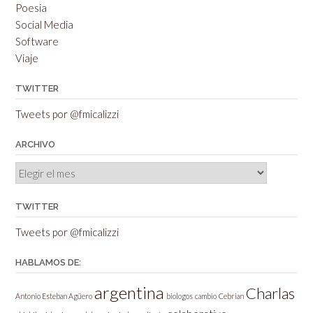
Poesia
Social Media
Software
Viaje
TWITTER
Tweets por @fmicalizzi
ARCHIVO
Archivo
TWITTER
Tweets por @fmicalizzi
HABLAMOS DE:
argentina
Charlas
Antonio Esteban Agüero
biologos
cambio
Cebrian