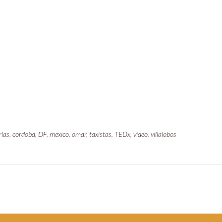
rlas
,
cordoba
,
DF
,
mexico
,
omar
,
taxistas
,
TEDx
,
video
,
villalobos