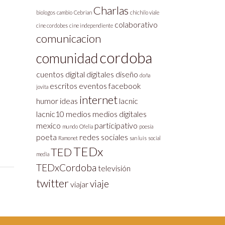
Charlas
biologos
cambio
Cebrian
chichilo viale
colaborativo
cine cordobes
cine independiente
comunicacion
cordoba
comunidad
cuentos
digital
digitales
diseño
doña
escritos
eventos
facebook
jovita
internet
humor
ideas
lacnic
lacnic10
medios
medios digitales
mexico
participativo
mundo
Ofelia
poesía
poeta
redes sociales
Ramonet
san luis
social
TEDx
TED
media
TEDxCordoba
televisión
twitter
viaje
viajar