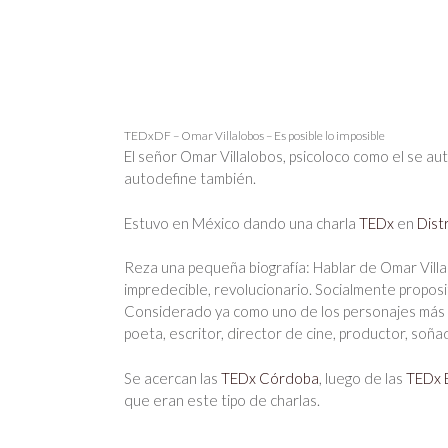
TEDxDF – Omar Villalobos – Es posible lo imposible
El señor Omar Villalobos, psicoloco como el se au
autodefine también.
Estuvo en México dando una charla
TEDx
en
Dist
Reza una pequeña biografía: Hablar de Omar Villa
impredecible, revolucionario. Socialmente proposi
Considerado ya como uno de los personajes más i
poeta, escritor, director de cine, productor, soña
Se acercan las
TEDx Córdoba
, luego de las
TEDx 
que eran este tipo de charlas.