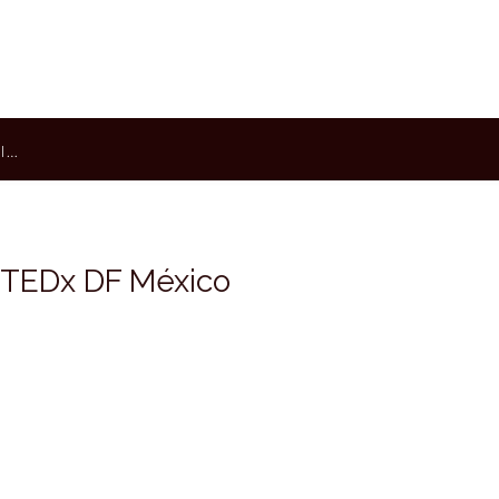
I…
– TEDx DF México