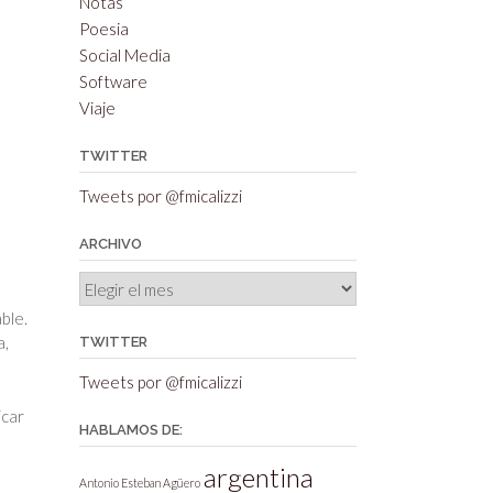
Notas
Poesia
Social Media
Software
Viaje
TWITTER
Tweets por @fmicalizzi
ARCHIVO
Archivo
ble.
a,
TWITTER
Tweets por @fmicalizzi
icar
HABLAMOS DE:
argentina
Antonio Esteban Agüero