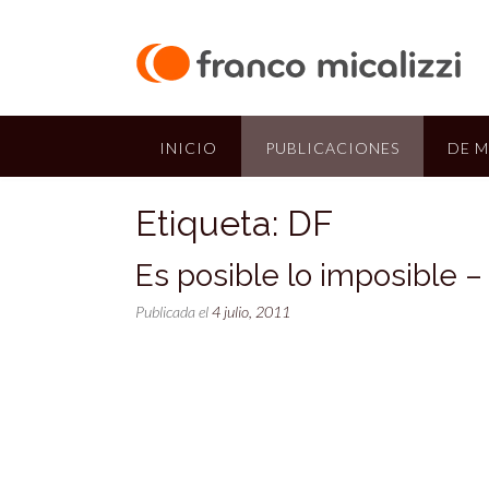
Saltar
al
contenido
INICIO
PUBLICACIONES
DE M
Etiqueta:
DF
Es posible lo imposible 
Publicada el
4 julio, 2011