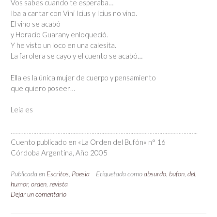
Vos sabes cuando te esperaba…
Iba a cantar con Vini Icius y Icius no vino.
El vino se acabó
y Horacio Guarany enloqueció.
Y he visto un loco en una calesita.
La farolera se cayo y el cuento se acabó…
Ella es la única mujer de cuerpo y pensamiento
que quiero poseer…
Leia es
……………………………………………………………………………………………………..
Cuento publicado en «La Orden del Bufón» n° 16
Córdoba Argentina, Año 2005
Publicada en
Escritos
,
Poesia
Etiquetada como
absurdo
,
bufon
,
del
,
humor
,
orden
,
revista
Dejar un comentario