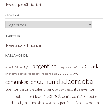
Tweets por @fmicalizzi
ARCHIVO
Archivo
TWITTER
Tweets por @fmicalizzi
HABLAMOS DE:
argentina
Charlas
Antonio Esteban Agüero
biologos
cambio
Cebrian
colaborativo
chichilo viale
cine cordobes
cine independiente
cordoba
comunidad
comunicacion
cuentos
digital
digitales
diseño
escritos
eventos
doña jovita
internet
facebook
humor
ideas
lacnic
lacnic10
medios
medios digitales
mexico
participativo
poeta
mundo
Ofelia
poesía